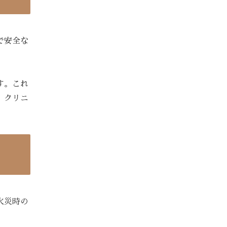
で安全な
す。これ
、クリニ
火災時の