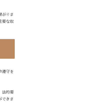
繋がりま
重要な取
令遵守を
。法的要
ができま