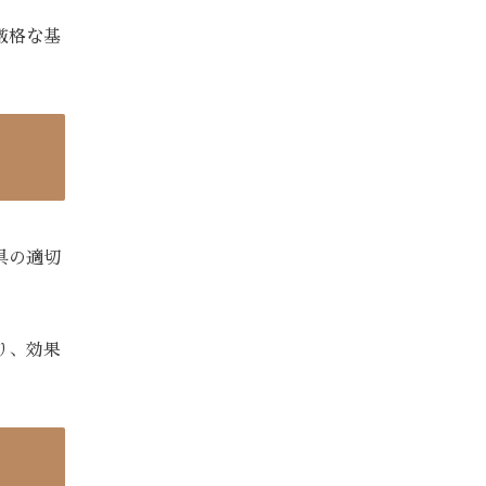
厳格な基
具の適切
り、効果