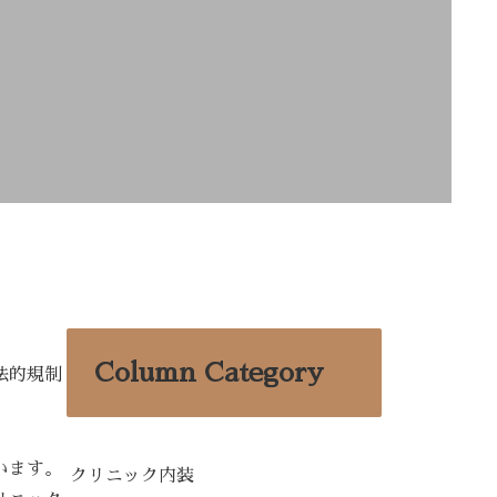
Column Category
法的規制
います。
クリニック内装