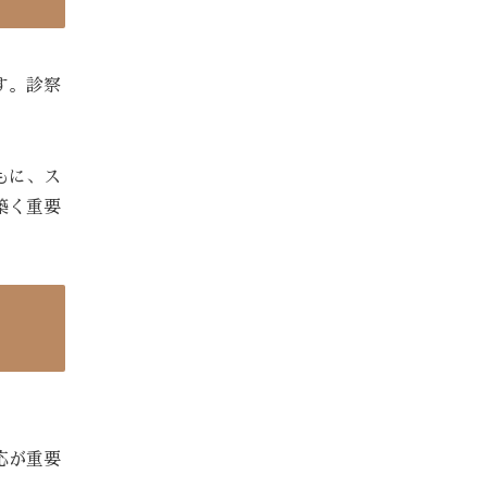
す。診察
もに、ス
築く重要
応が重要