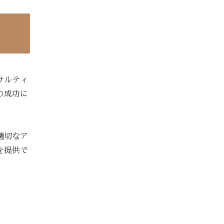
サルティ
の成功に
適切なア
を提供で