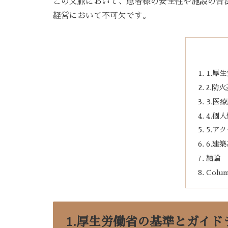
この文脈において、患者様の安全性や施設の合
経営において不可欠です。
1.厚
2.防
3.医
4.個
5.ア
6.建
結論
Colum
1.厚生労働省の基準とガイド