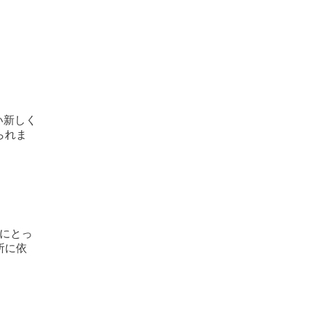
い新しく
られま
にとっ
所に依