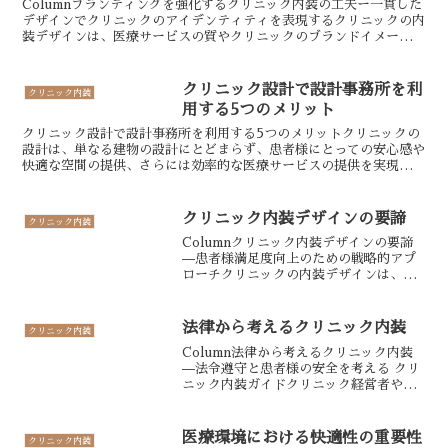
Columnブランディングを強化するクリニック内装の工夫ー一貫した
デザインでクリニックのアイデンティティを表現するクリニックの内
装デザインは、医療サービスの質やクリニックのブランドイメージを
表現する重要な要素です。患者様にとっては、クリニッ...
クリニック設計で設計事務所を利
クリニック内装
用する5つのメリット
クリニック設計で設計事務所を利用する5つのメリットクリニックの
設計は、単なる建物の設計にとどまらず、患者様にとっての安心感や
快適な空間の提供、さらには効率的な医療サービスの提供を実現する
ための重要な要素です。設計事務所に依頼することで、クリ...
クリニック内装デザインの要諦
クリニック内装
Columnクリニック内装デザインの要諦
—患者様満足度向上のための戦略的アプ
ローチクリニックの内装デザインは、単
なる装飾だけでなく、患者の心身の健康
を促進する要素を融合させる重要な要素
と言えます。患者が快適で安心感を得ら
法律から考えるクリニック内装
クリニック内装
れる環境を提供するこ...
Column法律から考えるクリニック内装
—法令遵守と患者様の安全を考える クリ
ニック内装ガイドクリニック経営者や内
装工事を検討する医療機関にとって、法
令遵守は不可欠であり、内装においても
様々な法的規制が存在します。以下に、
医療環境における快適性の重要性
クリニック内装