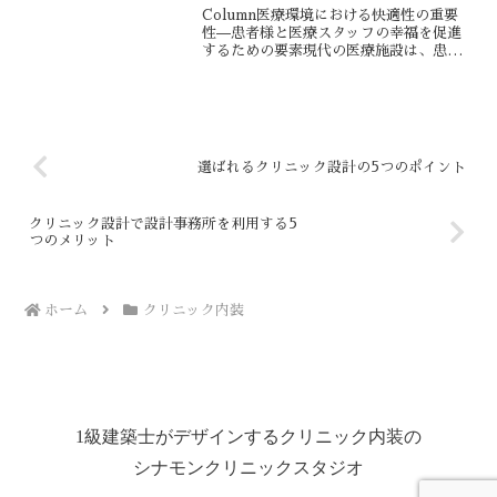
法律から考えるクリ...
Column医療環境における快適性の重要
性—患者様と医療スタッフの幸福を促進
するための要素現代の医療施設は、患者
様が治療や診察を受けるだけでなく、安
心感や快適性を感じられる空間であるこ
とが求められています。一般的に、クリ
ニックや病院といった...
選ばれるクリニック設計の5つのポイント
クリニック設計で設計事務所を利用する5
つのメリット
ホーム
クリニック内装
1級建築士がデザインするクリニック内装の
シナモンクリニックスタジオ