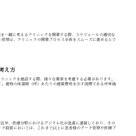
道筋を一緒に考えるクリニックを開業する際、スケジュールの適切な
ル管理は、クリニックの開業プロセス全体をスムーズに進める上で
考え方
方クリニックを建設する際、様々な要素を考慮する必要があります。
す。建物の床面積（坪）あたりの建築費用を示す指標である坪単価
展望近年、医療分野におけるデジタル化が急速に進展しており、その
ック経営においては、これまで以上に患者様のデータ管理や医療プ